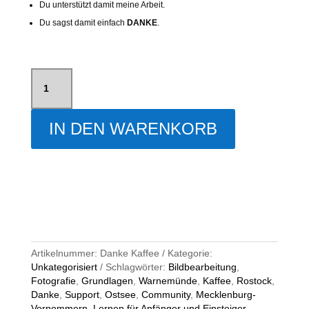
Du unterstützt damit meine Arbeit.
Du sagst damit einfach
DANKE
.
Spendiere
mir
einen
Kaffee
IN DEN WARENKORB
Menge
Artikelnummer:
Danke Kaffee
Kategorie:
Unkategorisiert
Schlagwörter:
Bildbearbeitung
,
Fotografie
,
Grundlagen
,
Warnemünde
,
Kaffee
,
Rostock
,
Danke
,
Support
,
Ostsee
,
Community
,
Mecklenburg-
Vorpommern
,
Lernen für Anfänger und Einsteiger
,