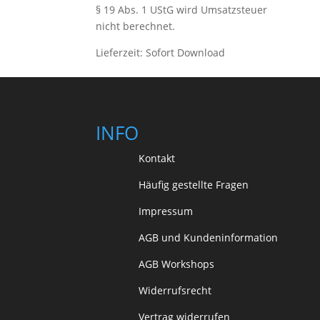
war:
ist:
§ 19 Abs. 1 UStG wird Umsatzsteuer
15,00 €
10,00 €.
nicht berechnet.
Lieferzeit:
Sofort Download
INFO
Kontakt
Häufig gestellte Fragen
Impressum
AGB und Kundeninformation
AGB Workshops
Widerrufsrecht
Vertrag widerrufen