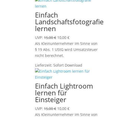
Einfach
Landschaftsfotografie
lernen
Ursprünglicher
Aktueller
UVP:
15,00
€
10,00
€
Preis
Preis
Als Kleinunternehmer im Sinne von
war:
ist:
§ 19 Abs. 1 UStG wird Umsatzsteuer
15,00 €
10,00 €.
nicht berechnet.
Lieferzeit:
Sofort Download
Einfach Lightroom
lernen für
Einsteiger
Ursprünglicher
Aktueller
UVP:
15,00
€
10,00
€
Preis
Preis
Als Kleinunternehmer im Sinne von