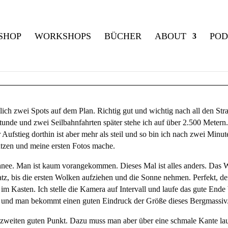
SHOP
WORKSHOPS
BÜCHER
ABOUT
POD
NUR ZWEI SPOTS FÜR HEUTE
lich zwei Spots auf dem Plan. Richtig gut und wichtig nach all den Str
Stunde und zwei Seilbahnfahrten später stehe ich auf über 2.500 Metern
ufstieg dorthin ist aber mehr als steil und so bin ich nach zwei Minut
tzen und meine ersten Fotos mache.
hnee. Man ist kaum vorangekommen. Dieses Mal ist alles anders. Das Wet
z, bis die ersten Wolken aufziehen und die Sonne nehmen. Perfekt, denk
im Kasten. Ich stelle die Kamera auf Intervall und laufe das gute Ende 
n und man bekommt einen guten Eindruck der Größe dieses Bergmassiv
 zweiten guten Punkt. Dazu muss man aber über eine schmale Kante laufe