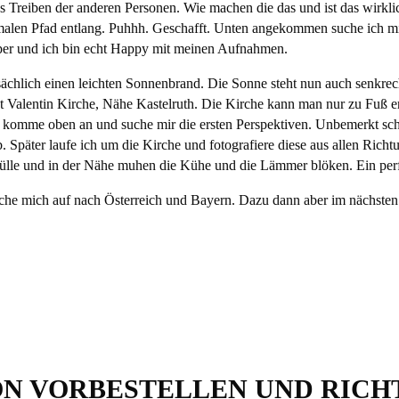
s Treiben der anderen Personen. Wie machen die das und ist das wirklic
malen Pfad entlang.
Puhhh
. Geschafft. Unten angekommen suche ich mi
uper und ich bin echt Happy mit meinen Aufnahmen.
atsächlich einen leichten Sonnenbrand. Die Sonne steht nun auch senkr
 Valentin Kirche, Nähe Kastelruth. Die Kirche kann man nur zu Fuß erre
 komme oben an und suche mir die ersten Perspektiven. Unbemerkt schl
 ab. Später laufe ich um die Kirche und fotografiere diese aus allen Ric
ülle und in der Nähe muhen die Kühe und die Lämmer blöken. Ein perf
che mich auf nach Österreich und Bayern. Dazu dann aber im nächsten
ON VORBESTELLEN UND RICHT