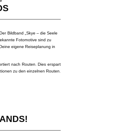
ie
DS
 Der Bildband
„
Skye
–
die Seele
ekannte Fotomotive sind zu
r Deine eigene Reiseplanung in
rtiert nach Routen. Dies erspart
ationen zu den einzelnen Routen.
LANDS!