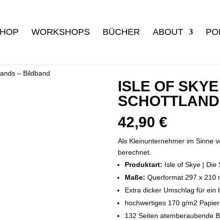
HOP
WORKSHOPS
BÜCHER
ABOUT
PO
tlands – Bildband
ISLE OF SKYE
SCHOTTLAND
42,90
€
Als Kleinunternehmer im Sinne v
berechnet.
Produktart:
Isle of Skye | Die
Maße:
Querformat 297 x 210
Extra dicker Umschlag für ein
hochwertiges 170 g/m2 Papier 
132 Seiten atemberaubende Bi