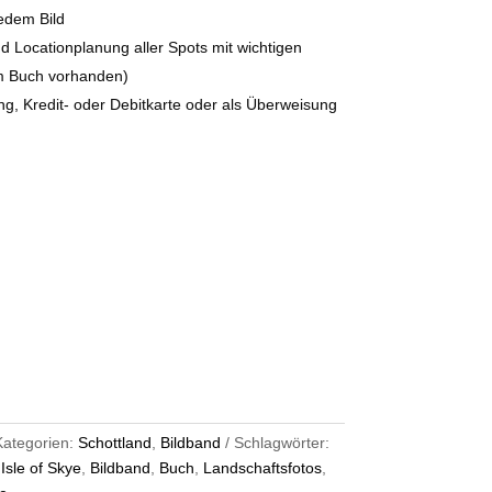
jedem Bild
d Locationplanung aller Spots mit wichtigen
m Buch vorhanden)
g, Kredit- oder Debitkarte oder als Überweisung
Kategorien:
Schottland
,
Bildband
Schlagwörter:
,
Isle of Skye
,
Bildband
,
Buch
,
Landschaftsfotos
,