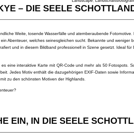
Landscape
,
Landschaftsfotograf
KYE – DIE SEELE SCHOTTLAN
ndliche Weite, tosende Wasserfälle und atemberaubende Fotomotive.
f ein Abenteuer, welches seinesgleichen sucht. Bekannte und weniger
b
fiert und in diesem Bildband professionell in Szene gesetzt. Ideal fü
es eine interaktive Karte mit QR-Code und mehr als 50 Fotospots. So
rbeit. Jedes Motiv enthält die dazugehörigen EXIF-Daten sowie Inform
 mit zu den schönsten Motiven der Highlands.
enteuer?
E EIN, IN DIE SEELE SCHOTT