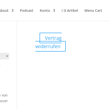
About
Podcast
Konto
0 Artikel
Menu Cart
Vertrag
widerrufen
e von
teuer