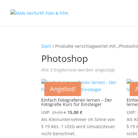
Start
/ Produkte verschlagwortet mit „Photosh
Photoshop
Nach
Alle 3 Ergebnisse werden angezeigt
Aktualität
sortiert
Angebot!
Einfach Fotografieren lernen – Der
Einfa
Fotografie Kurs für Einsteiger
lerne
Ursprünglicher
Aktueller
UVP:
25,00
€
15,00
€
UVP:
Preis
Preis
Als Kleinunternehmer im Sinne von
Als K
war:
ist:
§ 19 Abs. 1 UStG wird Umsatzsteuer
§ 19 
25,00 €
15,00 €.
nicht berechnet.
nicht