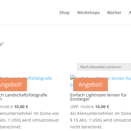
Shop
Workshops
Bücher
op“
Angebot!
Angebot!
ch Landschaftsfotografie
Einfach Lightroom lernen für
n
Einsteiger
Ursprünglicher
Aktueller
Ursprünglicher
Aktueller
15,00
€
10,00
€
UVP:
15,00
€
10,00
€
Preis
Preis
Preis
Preis
leinunternehmer im Sinne von
Als Kleinunternehmer im Sinn
war:
ist:
war:
ist:
Abs. 1 UStG wird Umsatzsteuer
§ 19 Abs. 1 UStG wird Umsatzs
15,00 €
10,00 €.
15,00 €
10,00 €.
 berechnet.
nicht berechnet.