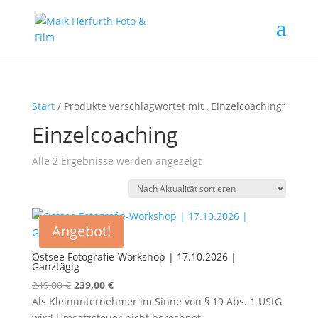
Start
/ Produkte verschlagwortet mit „Einzelcoaching“
Einzelcoaching
Nach
Alle 2 Ergebnisse werden angezeigt
Aktualität
sortiert
Angebot!
Ostsee Fotografie-Workshop | 17.10.2026 |
Ganztägig
Ursprünglicher
Aktueller
249,00
€
239,00
€
Preis
Preis
Als Kleinunternehmer im Sinne von § 19 Abs. 1 UStG
war:
ist:
wird Umsatzsteuer nicht berechnet.